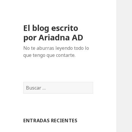
El blog escrito
por Ariadna AD
No te aburras leyendo todo lo
que tengo que contarte.
B
u
s
c
a
ENTRADAS RECIENTES
r
: