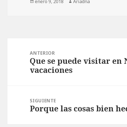
Publicado
enero 9, 2018
Autor
Ariadna
el
Navegación
de
ANTERIOR
Que se puede visitar en
entradas
Entrada
vacaciones
anterior:
SIGUIENTE
Porque las cosas bien h
Entrada
siguiente: